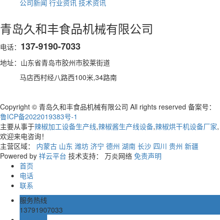
公司新闻
行业资讯
技术资讯
青岛久和丰食品机械有限公司
137-9190-7033
电话：
地址：山东省青岛市胶州市胶莱街道
马店西村经八路西100米,34路南
Copyright © 青岛久和丰食品机械有限公司 All rights reserved 备案号：
鲁ICP备2022019383号-1
主要从事于
辣椒加工设备生产线
,
辣椒酱生产线设备
,
辣椒烘干机设备厂家
,
欢迎来电咨询！
主营区域：
内蒙古
山东
潍坊
济宁
德州
湖南
长沙
四川
贵州
新疆
Powered by
祥云平台
技术支持： 万炎网络
免责声明
首页
电话
联系
服务热线
13791907033
在线留言